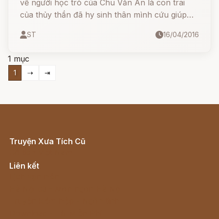
về người học trò của Chu Văn An là con trai
của thủy thần đã hy sinh thân mình cứu giúp
nhân dân qua hạn hán.
ST
16/04/2016
1 mục
1
⇢
⇥
Truyện Xưa Tích Cũ
Cổ tích Việt Nam
Liên kết
Lịch vạn niên
Hà Nội cũ - Món ngon Hà Nội
Truyện kiếm hiệp - Ngôn tình
Download - Tải Miễn Phí