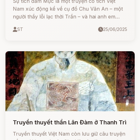
Sự tích đầm Mực là một truyện cổ tích Việt
Nam xúc động kể về cụ đồ Chu Văn An – một
người thầy lỗi lạc thời Trần – và hai anh em
thuồng luồng học trò của cụ. Khi vùng Thanh
ST
25/06/2025
Đàm gặp đại hạn, thầy trò cùng nhau tìm cách
cứu dân bằng một trận mưa kỳ diệu từ... chiếc
nghiên mực. Nhưng việc trái ý trời lại dẫn đến bi
kịch đau lòng...
Truyền thuyết thần Lân Đàm ở Thanh Trì
Truyền thuyết Việt Nam còn lưu giữ câu truyện