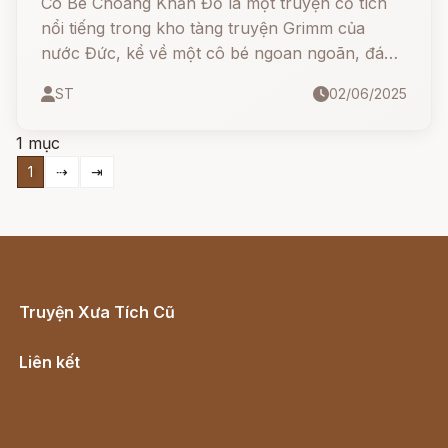
Cô Bé Choàng Khăn Đỏ là một truyện cổ tích
nổi tiếng trong kho tàng truyện Grimm của
nước Đức, kể về một cô bé ngoan ngoãn, đáng
yêu, nhưng vì một phút lơ là đã gặp nguy hiểm
ST
02/06/2025
với chó sói gian ác. Câu chuyện không chỉ hấp
dẫn mà còn dạy trẻ bài học về sự cẩn trọng và
1 mục
nghe lời người lớn.
1
⇢
⇥
Truyện Xưa Tích Cũ
Cổ tích Việt Nam
Liên kết
Lịch vạn niên
Hà Nội cũ - Món ngon Hà Nội
Truyện kiếm hiệp - Ngôn tình