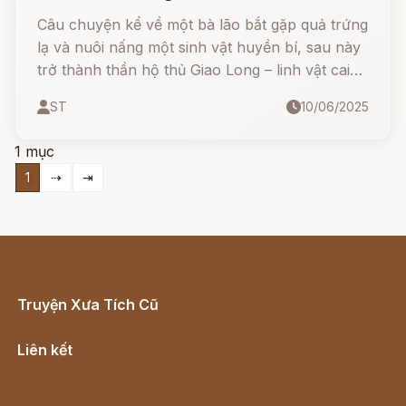
Câu chuyện kể về một bà lão bắt gặp quả trứng
lạ và nuôi nấng một sinh vật huyền bí, sau này
trở thành thần hộ thủ Giao Long – linh vật cai
quản khúc sông Mô Cuống, giúp dân làng an
ST
10/06/2025
lành và ấm no. Tuy nhiên, bi kịch xảy ra khi
Giao Long trắng bị nhầm lẫn trong trận chiến
1 mục
định mệnh, để lại nỗi đau khôn nguôi cho người
1
⇢
⇥
mẹ nuôi và dân làng.
Truyện Xưa Tích Cũ
Cổ tích Việt Nam
Liên kết
Lịch vạn niên
Hà Nội cũ - Món ngon Hà Nội