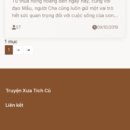
Từ thủa hồng hoang đến ngày nay, cùng với
đạo Mẫu, người Cha cũng luôn giữ một vai trò
hết sức quan trọng đối với cuộc sống của con
người.
ST
09/10/2019
1 mục
1
⇢
⇥
Truyện Xưa Tích Cũ
Cổ tích Việt Nam
Liên kết
Lịch vạn niên
Hà Nội cũ - Món ngon Hà Nội
Truyện kiếm hiệp - Ngôn tình