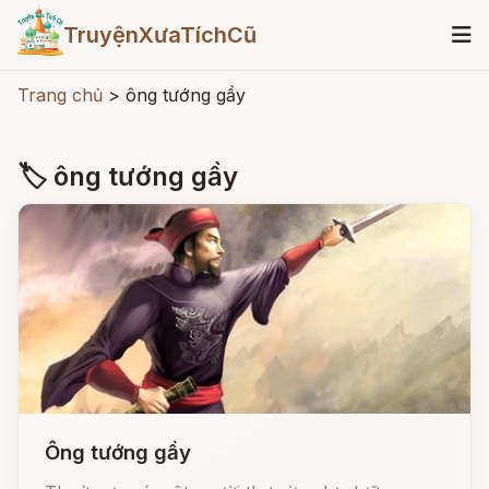
TruyệnXưaTíchCũ
Trang chủ
>
ông tướng gầy
🏷 ông tướng gầy
Ông tướng gầy