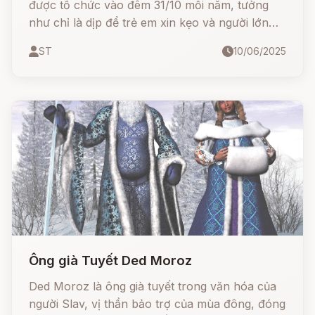
được tổ chức vào đêm 31/10 mỗi năm, tưởng
như chỉ là dịp để trẻ em xin kẹo và người lớn
hóa trang thành ma quỷ. Nhưng bạn có biết
ST
10/06/2025
rằng đằng sau đêm hội ma mị này là cả một
truyền thuyết cổ xưa hàng ngàn năm, bắt
nguồn từ lễ hội Samhain của người Celtic cổ
đại?
Ông già Tuyết Ded Moroz
Ded Moroz là ông già tuyết trong văn hóa của
người Slav, vị thần bảo trợ của mùa đông, đóng