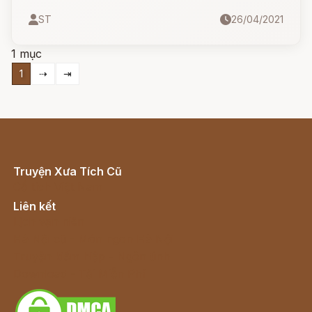
mọi người vào dịp cuối năm đã tồn tại cách đó
ST
26/04/2021
cả ngàn năm ở các nước Bắc Âu.
1 mục
1
⇢
⇥
Truyện Xưa Tích Cũ
Cổ tích Việt Nam
Liên kết
Lịch vạn niên
Hà Nội cũ - Món ngon Hà Nội
Truyện kiếm hiệp - Ngôn tình
Download - Tải Miễn Phí