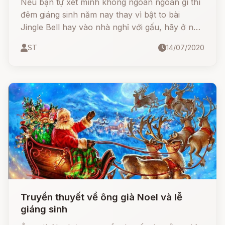
Nếu bạn tự xét mình không ngoan ngoãn gì thì
đêm giáng sinh năm nay thay vì bật to bài
Jingle Bell hay vào nhà nghỉ với gấu, hãy ở nhà
đóng chặt cửa vào, bởi rất có thể Krampus sẽ
ST
14/07/2020
tìm đến và biến Giáng sinh của bạn trở thành ác
mộng.
Truyền thuyết về ông già Noel và lễ
giáng sinh