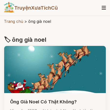
TruyệnXưaTíchCũ
Trang chủ
>
ông già noel
🏷 ông già noel
Ông Già Noel Có Thật Không?