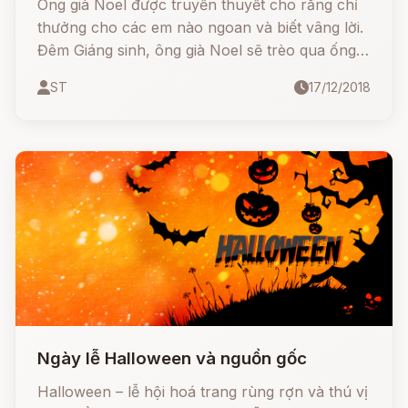
Ông già Noel được truyền thuyết cho rằng chỉ
thưởng cho các em nào ngoan và biết vâng lời.
Đêm Giáng sinh, ông già Noel sẽ trèo qua ống
khói hoặc cửa sổ nhà để đặt quà trong các đôi
ST
17/12/2018
tất màu đỏ mà các em đã treo gần lò sưởi.
Ngày lễ Halloween và nguồn gốc
Halloween – lễ hội hoá trang rùng rợn và thú vị