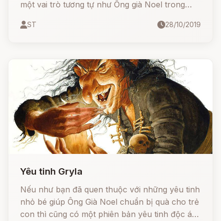
một vai trò tương tự như Ông già Noel trong
văn hóa phương Tây (dựa trên nguyên mẫu
ST
28/10/2019
Thánh Nicolaus).
Yêu tinh Gryla
Nếu như bạn đã quen thuộc với những yêu tinh
nhỏ bé giúp Ông Già Noel chuẩn bị quà cho trẻ
con thì cũng có một phiên bản yêu tinh độc ác