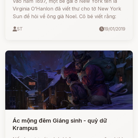
Vào năm 1897, một bé gái ở New York tên là
Virginia O’Hanlon đã viết thư cho tờ New York
Sun để hỏi về ông già Noel. Cô bé viết rằng:
ST
19/01/2019
Ác mộng đêm Giáng sinh - quỷ dữ
Krampus