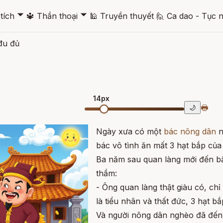
🞃
🞃
tích
🔱
Thần thoại
🕌
Truyền thuyết
🙋
Ca dao - Tục 
đu đủ
14px
🖶
🌙
Ngày xưa có một
bác nông dân
n
bác vô tình ăn mất 3 hạt bắp của
Ba năm sau quan làng mới đến bắ
thầm:
- Ông quan làng thật giàu có, chỉ
là tiểu nhân và thất đức, 3 hạt 
Và người nông dân nghèo đã đến 