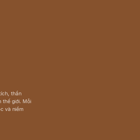
ích, thần
 thế giới. Mỗi
c và niềm