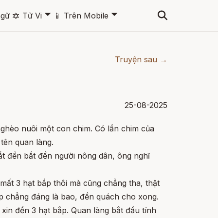
🞃
🞃
ngữ
🔯
Tử Vi
📱
Trên Mobile
Truyện sau →
25-08-2025
ghèo nuôi một con chim. Có lần chim của
 tên quan làng.
t đền bắt đền người nông dân, ông nghĩ
 mất 3 hạt bắp thôi mà cũng chẳng tha, thật
bắp chẳng đáng là bao, đền quách cho xong.
xin đền 3 hạt bắp. Quan làng bắt đầu tính