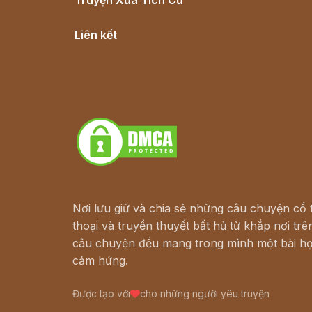
Truyện Xưa Tích Cũ
Cổ tích Việt Nam
Liên kết
Lịch vạn niên
Hà Nội cũ - Món ngon Hà Nội
Truyện kiếm hiệp - Ngôn tình
Download - Tải Miễn Phí
Nơi lưu giữ và chia sẻ những câu chuyện cổ t
thoại và truyền thuyết bất hủ từ khắp nơi trên
câu chuyện đều mang trong mình một bài họ
cảm hứng.
Được tạo với
cho những người yêu truyện