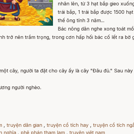
nhân lên, từ 3 hạt bắp gieo xuốn
trái bắp, 1 trái bắp được 1500 hạt
thế ông tính 3 năm...
Bác nông dân nghe xong toát mồ 
ệnh trở nên trầm trọng, trong cơn hấp hối bác cố lết ra bờ
một cây, người ta đặt cho cây ấy là cây "Đâu đủ." Sau này
hương người nghèo.
m
,
truyện dân gian
,
truyện cổ tích hay
,
truyện cổ tích ng
n nghĩa
,
phê phán tham lam
,
truyện việt nam