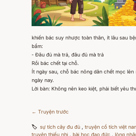
khiến bác suy nhược toàn thân, ít lâu sau b
bẩm:
- Đâu đủ mà trả, đâu đủ mà trả
Rồi bác chết tại chỗ.
Ít ngày sau, chỗ bác nông dân chết mọc lên 
ngày nay.
Lời bàn: Không nên keo kiệt, phải biết yêu t
← Truyện trước
🏷
sự tích cây đu đủ
,
truyện cổ tích việt na
truyện thiếu nhi
,
bài học đạo đức
,
lòng nhâ