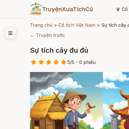
TruyệnXưaTíchCũ
🧚
Cổ 
Trang chủ
>
Cổ tích Việt Nam
>
Sự tích cây 
← Truyện trước
Sự tích cây đu đủ
5
/
5
- 0
phiếu