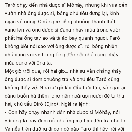
Tarô chạy đến nhà dược sĩ Môhây, nhưng khi vừa đến
vườn nhà ông dược sĩ, bỗng chú tiểu dừng lại, kinh
ngạc vô cùng. Chú nghe tiếng chuông thánh thót
vang lên và ông dược sĩ đang nhảy múa trong vườn,
phất hai ống tay áo và tà áo bay quanh người. Tarô
không biết nói sao với ông dược sĩ, rồi bỗng nhiên,
chú cũng vui vẻ trong lòng đến nỗi chú cũng nhảy
múa cùng với ông ta.
Một giờ trôi qua, rồi hai giờ... nhà sư vẫn chẳng thấy
ông dược sĩ đem chuông trả và chú tiểu Tarô cũng
không thấy về. Nhà sư già lắc đầu bực tức, và ngài lại
càng buồn bã thêm, cho nên ngài gọi người đệ tử thứ
hai, chú tiểu Dirô (Djiro). Ngài ra lệnh:
- Con hãy chạy nhanh đến nhà dược sĩ Môhây, nói
với ông ta hãy đem cái chuông mạ bạc đến trả cho ta.
Và nếu trên đường đi con có gặp Tarô thì hãy nói với