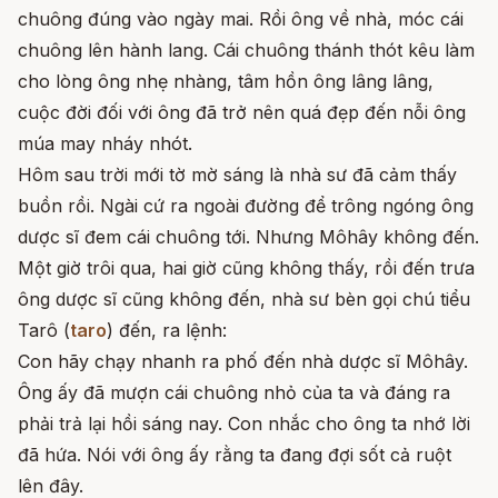
chuông đúng vào ngày mai. Rồi ông về nhà, móc cái
chuông lên hành lang. Cái chuông thánh thót kêu làm
cho lòng ông nhẹ nhàng, tâm hồn ông lâng lâng,
cuộc đời đối với ông đã trở nên quá đẹp đến nỗi ông
múa may nháy nhót.
Hôm sau trời mới tờ mờ sáng là nhà sư đã cảm thấy
buồn rồi. Ngài cứ ra ngoài đường để trông ngóng ông
dược sĩ đem cái chuông tới. Nhưng Môhây không đến.
Một giờ trôi qua, hai giờ cũng không thấy, rồi đến trưa
ông dược sĩ cũng không đến, nhà sư bèn gọi chú tiểu
Tarô (
taro
) đến, ra lệnh:
Con hãy chạy nhanh ra phố đến nhà dược sĩ Môhây.
Ông ấy đã mượn cái chuông nhỏ của ta và đáng ra
phải trả lại hồi sáng nay. Con nhắc cho ông ta nhớ lời
đã hứa. Nói với ông ấy rằng ta đang đợi sốt cả ruột
lên đây.