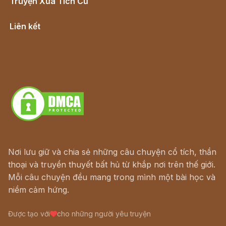
Truyện Xưa Tích Cũ
Cổ tích Việt Nam
Liên kết
Lịch vạn niên
Hà Nội cũ - Món ngon Hà Nội
Truyện kiếm hiệp - Ngôn tình
Download - Tải Miễn Phí
Nơi lưu giữ và chia sẻ những câu chuyện cổ tích, thần
thoại và truyền thuyết bất hủ từ khắp nơi trên thế giới.
Mỗi câu chuyện đều mang trong mình một bài học và
niềm cảm hứng.
Được tạo với
cho những người yêu truyện