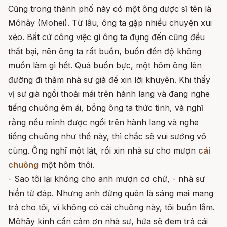
Cũng trong thành phố này có một ông dược sĩ tên là
Môhây (Mohei). Từ lâu, ông ta gặp nhiều chuyện xui
xẻo. Bất cứ công việc gì ông ta đụng đến cũng đều
thất bại, nên ông ta rất buồn, buồn đến độ không
muốn làm gì hết. Quá buồn bực, một hôm ông lên
đường đi thăm nhà sư già để xin lời khuyên. Khi thấy
vị sư già ngồi thoải mái trên hành lang và đang nghe
tiếng chuông êm ái, bỗng ông ta thức tỉnh, và nghĩ
rằng nếu mình được ngồi trên hành lang và nghe
tiếng chuông như thế này, thì chắc sẽ vui sướng vô
cùng. Ông nghĩ một lát, rồi xin nhà sư cho mượn
cái
chuông
một hôm thôi.
- Sao tôi lại không cho anh mượn cơ chứ, - nhà sư
hiền từ đáp. Nhưng anh đừng quên là sáng mai mang
trả cho tôi, vì không có cái chuông này, tôi buồn lắm.
Môhây kính cẩn cảm ơn nhà sư, hứa sẽ đem trả cái