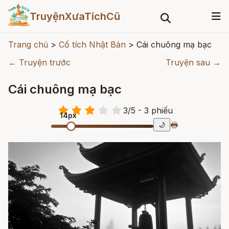
TruyệnXưaTíchCũ
Trang chủ
>
Cổ tích Nhật Bản
>
Cái chuông mạ bạc
← Truyện trước
Truyện sau →
Cái chuông mạ bạc
3
/
5
- 3
phiếu
14px
🖶
🌙