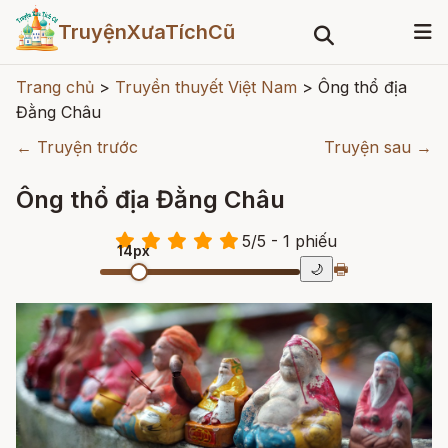
TruyệnXưaTíchCũ
Trang chủ
>
Truyền thuyết Việt Nam
>
Ông thổ địa
Đằng Châu
← Truyện trước
Truyện sau →
Ông thổ địa Đằng Châu
5
/
5
- 1
phiếu
14px
🖶
🌙