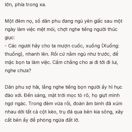
lớn, phía trong xa.
Một đêm nọ, số dân phu đang ngủ yên giấc sau một
ngày làm việc mệt mỏi, chợt nghe tiếng người thúc
giục:
- Các ngươi hãy cho ta mượn cuốc, xuổng (Xuổng:
thuổng), nhanh lên. Rồi cứ nằm ngủ như trước, để
mặc bọn ta làm việc. Cấm chẳng cho ai đi tới đi lui,
nghe chưa?
Dân phu sợ hãi, lắng nghe tiếng bọn người ấy hì hục
đào xới. Đến sáng, mặt trời mọc tỏ rõ, họ giựt mình
ngơ ngác. Trong đêm vừa rồi, đoàn âm binh đã xúm
nhau dời tất cả cột kèo, trụ đá qua bên kia sông, xây
cất bên ấy để phòng ngừa đất lở.