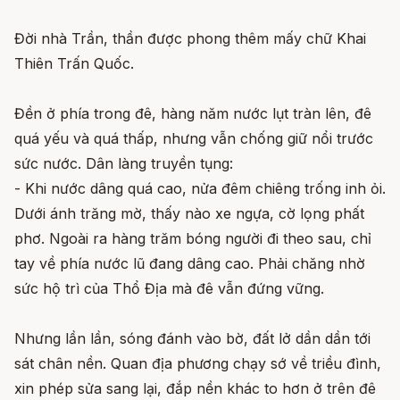
Đời nhà Trần, thần được phong thêm mấy chữ Khai
Thiên Trấn Quốc.
Đền ở phía trong đê, hàng năm nước lụt tràn lên, đê
quá yếu và quá thấp, nhưng vẫn chống giữ nổi trước
sức nước. Dân làng truyền tụng:
- Khi nước dâng quá cao, nửa đêm chiêng trống inh ỏi.
Dưới ánh trăng mờ, thấy nào xe ngựa, cờ lọng phất
phơ. Ngoài ra hàng trăm bóng người đi theo sau, chỉ
tay về phía nước lũ đang dâng cao. Phải chăng nhờ
sức hộ trì của Thổ Địa mà đê vẫn đứng vững.
Nhưng lần lần, sóng đánh vào bờ, đất lở dần dần tới
sát chân nền. Quan địa phương chạy sớ về triều đình,
xin phép sửa sang lại, đắp nền khác to hơn ở trên đê