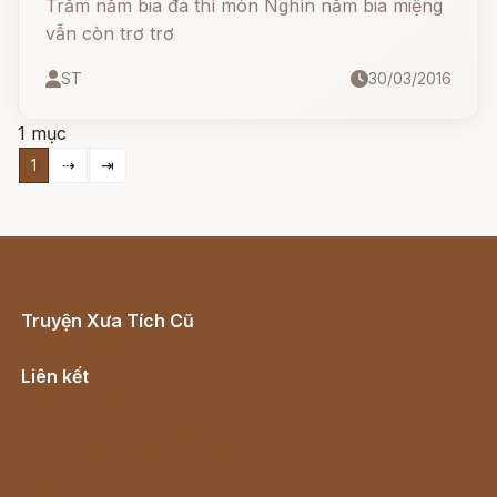
Trăm năm bia đá thì mòn Nghìn năm bia miệng
vẫn còn trơ trơ
ST
30/03/2016
1 mục
1
⇢
⇥
Truyện Xưa Tích Cũ
Cổ tích Việt Nam
Liên kết
Lịch vạn niên
Hà Nội cũ - Món ngon Hà Nội
Truyện kiếm hiệp - Ngôn tình
Download - Tải Miễn Phí