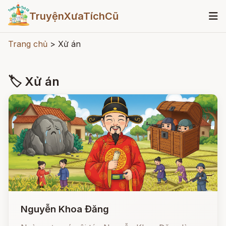
TruyệnXưaTíchCũ
Trang chủ
>
Xử án
🏷 Xử án
Nguyễn Khoa Đăng