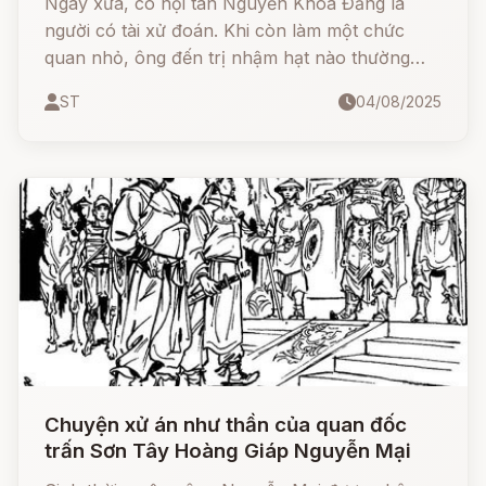
Ngày xưa, có nội tán Nguyễn Khoa Đăng là
người có tài xử đoán. Khi còn làm một chức
quan nhỏ, ông đến trị nhậm hạt nào thường
được mọi người mến phục, không chỉ vì tài xét
ST
04/08/2025
xử mà còn vì lòng tốt của ông lúc nào cũng lo
trừ hại cho dân.
Chuyện xử án như thần của quan đốc
trấn Sơn Tây Hoàng Giáp Nguyễn Mại