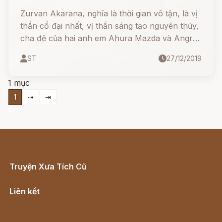
Zurvan Akarana, nghĩa là thời gian vô tận, là vị
thần cổ đại nhất, vị thần sáng tạo nguyên thủy,
cha đẻ của hai anh em Ahura Mazda và Angra
Mainyu.
ST
27/12/2019
1 mục
1
⇢
⇥
Truyện Xưa Tích Cũ
Cổ tích Việt Nam
Liên kết
Lịch vạn niên
Hà Nội cũ - Món ngon Hà Nội