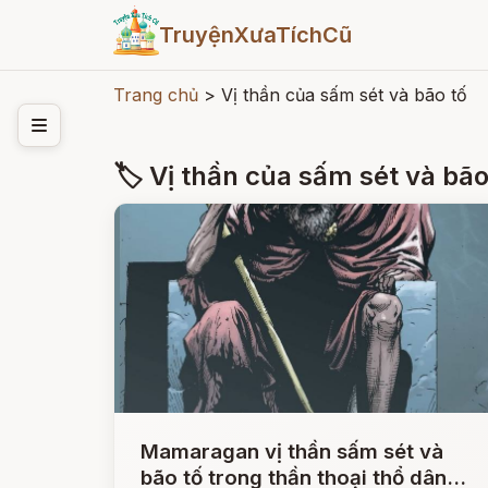
TruyệnXưaTíchCũ
Trang chủ
>
Vị thần của sấm sét và bão tố
🏷 Vị thần của sấm sét và bão
Mamaragan vị thần sấm sét và
bão tố trong thần thoại thổ dân