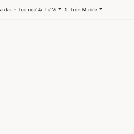
🞃
🞃
a dao - Tục ngữ
🔯
Tử Vi
📱
Trên Mobile