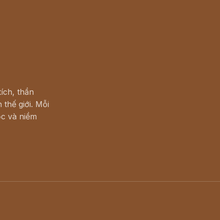
ích, thần
 thế giới. Mỗi
c và niềm