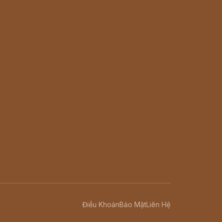
Điều Khoản
Bảo Mật
Liên Hệ