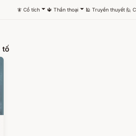
🞃
🞃
🧚
Cổ tích
🔱
Thần thoại
🕌
Truyền thuyết
🙋
C
 tố