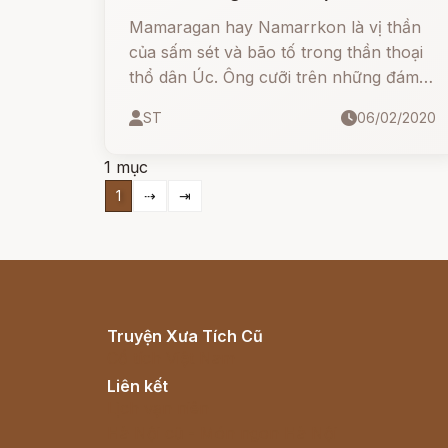
Úc
Mamaragan hay Namarrkon là vị thần
của sấm sét và bão tố trong thần thoại
thổ dân Úc. Ông cưỡi trên những đám
mây và tạo ra tiếng sấm bằng cách đập
ST
06/02/2020
(rìu) đá vào đầu, khuỷu tay và đầu gối.
1 mục
1
⇢
⇥
Truyện Xưa Tích Cũ
Cổ tích Việt Nam
Liên kết
Lịch vạn niên
Hà Nội cũ - Món ngon Hà Nội