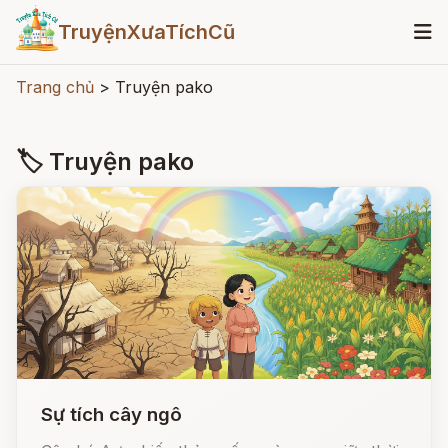
TruyệnXưaTíchCũ
Trang chủ
>
Truyện pako
🏷 Truyện pako
Sự tích cây ngô