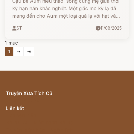
Cậu bé Aưm hiếu thảo, sống cùng mẹ giữa thời
kỳ hạn hán khắc nghiệt. Một giấc mơ kỳ lạ đã
mang đến cho Aưm một loại quả lạ với hạt vàng
óng, từ đó trở thành cây ngô – cứu cả bản làng
ST
11/08/2025
thoát khỏi đói khát.
1 mục
1
⇢
⇥
Truyện Xưa Tích Cũ
Cổ tích Việt Nam
Liên kết
Lịch vạn niên
Hà Nội cũ - Món ngon Hà Nội
Truyện kiếm hiệp - Ngôn tình