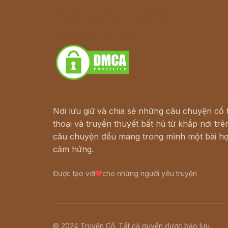
Hà Nội cũ - Món ngon Hà Nội
Truyện kiếm hiệp - Ngôn tình
Download - Tải Miễn Phí
Nơi lưu giữ và chia sẻ những câu chuyện cổ t
thoại và truyền thuyết bất hủ từ khắp nơi trên
câu chuyện đều mang trong mình một bài họ
cảm hứng.
Được tạo với
cho những người yêu truyện
© 2024 Truyện Cổ. Tất cả quyền được bảo lưu.