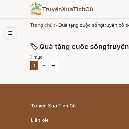
TruyệnXưaTíchCũ
Trang chủ
>
Quà tặng cuộc sốngtruyện cổ tí
🏷 Quà tặng cuộc sốngtruyện 
1 mục
1
⇢
⇥
Truyện Xưa Tích Cũ
Cổ tích Việt Nam
Liên kết
Lịch vạn niên