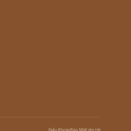
Điều Khoản
Bảo Mật
Liên Hệ