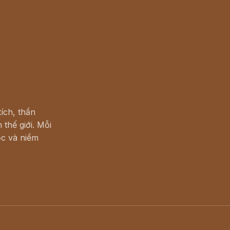
ích, thần
 thế giới. Mỗi
c và niềm