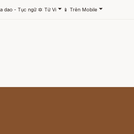
🞃
🞃
a dao - Tục ngữ
🔯
Tử Vi
📱
Trên Mobile