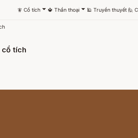
🞃
🞃
🧚
Cổ tích
🔱
Thần thoại
🕌
Truyền thuyết
🙋
C
ch
cổ tích