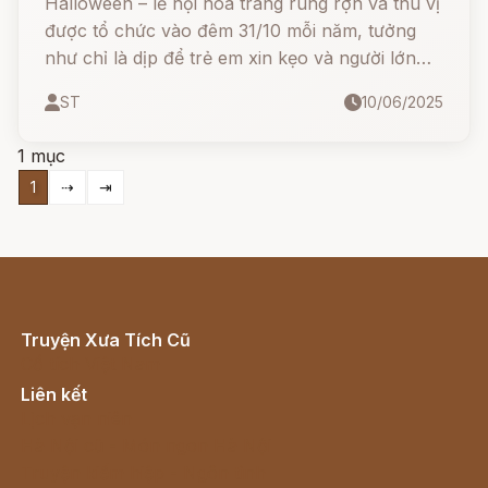
Halloween – lễ hội hoá trang rùng rợn và thú vị
được tổ chức vào đêm 31/10 mỗi năm, tưởng
như chỉ là dịp để trẻ em xin kẹo và người lớn
hóa trang thành ma quỷ. Nhưng bạn có biết
ST
10/06/2025
rằng đằng sau đêm hội ma mị này là cả một
truyền thuyết cổ xưa hàng ngàn năm, bắt
1 mục
nguồn từ lễ hội Samhain của người Celtic cổ
1
⇢
⇥
đại?
Truyện Xưa Tích Cũ
Cổ tích Việt Nam
Liên kết
Lịch vạn niên
Hà Nội cũ - Món ngon Hà Nội
Truyện kiếm hiệp - Ngôn tình