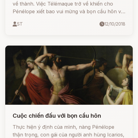
về thành. Việc Télémaque trở về khiến cho
Pénélope xiết bao vui mừng và bọn cầu hôn vô
cùng tức tối vì âm mưu phục kích ám hại
ST
12/10/2018
Télémaque bị thất bại. Ông già chăn lợn Eumée
và người hành khất Ulysse trở về thành sau
Cuộc chiến đấu với bọn cầu hôn
Thực hiện ý định của mình, nàng Pénélope
thận trọng, con gái của người anh hùng Icarios,