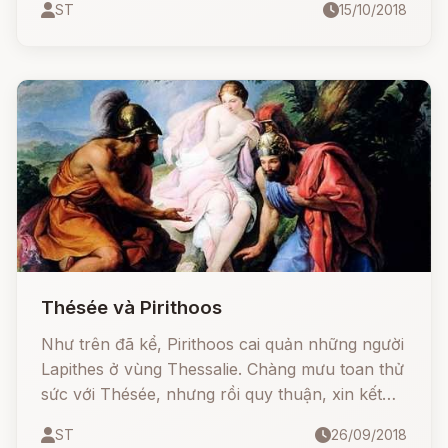
ST
15/10/2018
Thésée và Pirithoos
Như trên đã kể, Pirithoos cai quản những người
Lapithes ở vùng Thessalie. Chàng mưu toan thử
sức với Thésée, nhưng rồi quy thuận, xin kết
nghĩa anh em, thề trước thần thánh, trời đất,
ST
26/09/2018
sống chết có nhau.