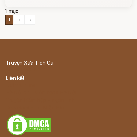
1 mục
1
⇢
⇥
Truyện Xưa Tích Cũ
Cổ tích Việt Nam
Liên kết
Lịch vạn niên
Hà Nội cũ - Món ngon Hà Nội
Truyện kiếm hiệp - Ngôn tình
Download - Tải Miễn Phí