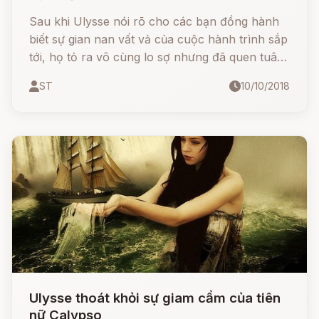
Sau khi Ulysse nói rõ cho các bạn đồng hành
biết sự gian nan vất vả của cuộc hành trình sắp
tới, họ tỏ ra vô cùng lo sợ nhưng đã quen tuân
theo thượng lệnh nên họ vẫn sẵn sàng cùng
ST
10/10/2018
chàng xuống thuyền để đi về miền bắc xa xôi.
Ulysse thoát khỏi sự giam cầm của tiên
nữ Calypso