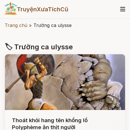
TruyệnXưaTíchCũ
Trang chủ
>
Trường ca ulysse
🏷 Trường ca ulysse
Thoát khỏi hang tên khổng lồ
Polyphème ăn thịt người