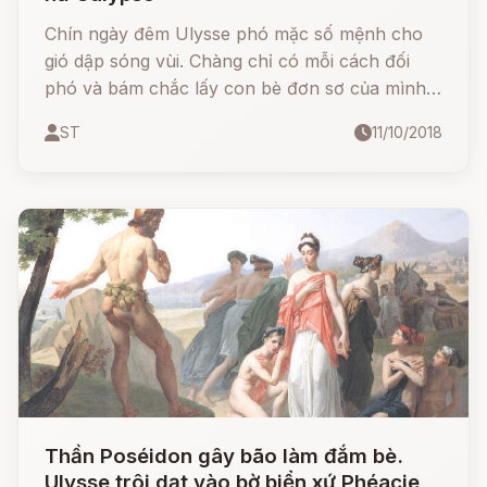
Chín ngày đêm Ulysse phó mặc số mệnh cho
gió dập sóng vùi. Chàng chỉ có mỗi cách đối
phó và bám chắc lấy con bè đơn sơ của mình,
con bè bằng hai cây gỗ ghép lại
ST
11/10/2018
Thần Poséidon gây bão làm đắm bè.
Ulysse trôi dạt vào bờ biển xứ Phéacie