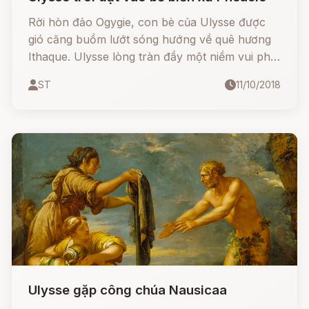
Rời hòn đảo Ogygie, con bè của Ulysse được
gió căng buồm lướt sóng hướng về quê hương
Ithaque. Ulysse lòng tràn đầy một niềm vui phơi
phới ngồi trên sàn điều khiển tay lái của con bè
ST
11/10/2018
vững chắc và thành thục.
Ulysse gặp công chúa Nausicaa