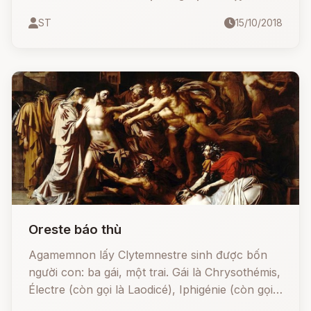
nơi khắp chốn trong thành kể lại cái chết khủng
ST
15/10/2018
khiếp của bọn chúng, số phận bất hạnh của
bọn chúng. Thân nhân của những kẻ bị giết
nghe tin, lập tức mọi đường mọi nẻo kéo nhau
đến gào thét, khóc than trước cửa lâu đài của
Ulysse.
Oreste báo thù
Agamemnon lấy Clytemnestre sinh được bốn
người con: ba gái, một trai. Gái là Chrysothémis,
Électre (còn gọi là Laodicé), Iphigénie (còn gọi
là Iphianassa); trai là Oreste.