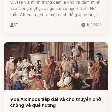
Ulysse vùi mình trong đám lá khô và đắm mình
vào trong một giấc ngủ ấm áp ngon lành. Nữ
thần Athéna nghĩ ra một cách để giúp chàng
thoát khỏi nỗi khó khăn của người lạc bước đến
ST
11/10/2018
một xứ sở xa lạ.
Vua Alcinoos tiếp đãi và cho thuyền chở
chàng về quê hương