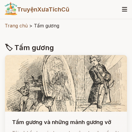
TruyệnXưaTíchCũ
Trang chủ
>
Tấm gương
🏷 Tấm gương
Tấm gương và những mảnh gương vỡ