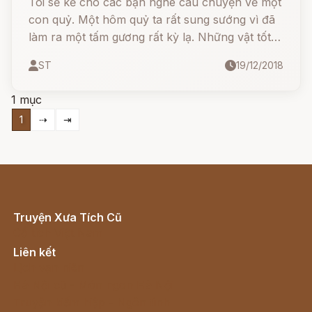
Tôi sẽ kể cho các bạn nghe câu chuyện về một
con quỷ. Một hôm quỷ ta rất sung sướng vì đã
làm ra một tấm gương rất kỳ lạ. Những vật tốt
đẹp soi vào đấy đều nom chẳng ra gì cả, trái lại
ST
19/12/2018
các vật xấu xí lại càng rõ nét và nổi bật hẳn
lên, trông lại càng xấu xí hơn.
1 mục
1
⇢
⇥
Truyện Xưa Tích Cũ
Cổ tích Việt Nam
Liên kết
Lịch vạn niên
Hà Nội cũ - Món ngon Hà Nội
Truyện kiếm hiệp - Ngôn tình