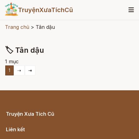
TruyệnXưaTíchCũ
Trang chủ
>
Tân dậu
🏷 Tân dậu
1 mục
1
⇢
⇥
Truyện Xưa Tích Cũ
Cổ tích Việt Nam
Liên kết
Lịch vạn niên