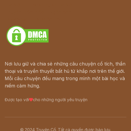
Hà Nội cũ - Món ngon Hà Nội
Truyện kiếm hiệp - Ngôn tình
Download - Tải Miễn Phí
Nơi lưu giữ và chia sẻ những câu chuyện cổ tích, thần
thoại và truyền thuyết bất hủ từ khắp nơi trên thế giới.
Mỗi câu chuyện đều mang trong mình một bài học và
niềm cảm hứng.
Được tạo với
cho những người yêu truyện
© 2024 Truyện Cổ. Tất cả quyền được bảo lưu.