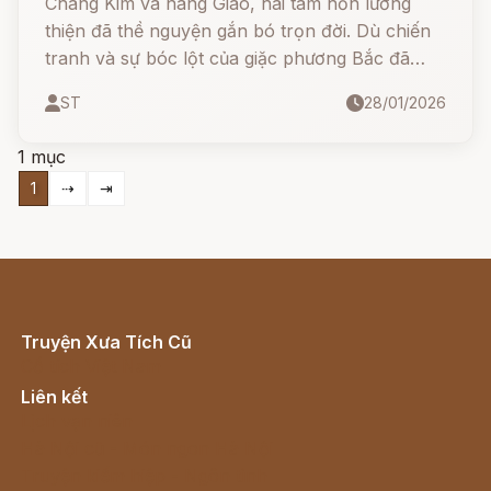
Chàng Kim và nàng Giao, hai tâm hồn lương
thiện đã thề nguyện gắn bó trọn đời. Dù chiến
tranh và sự bóc lột của giặc phương Bắc đã
chia lìa họ, nhưng lòng thủy chung đã khiến họ
ST
28/01/2026
hóa thân thành loài cây quý với lá xanh mặt
bạc, gỗ có khả năng phát hiện độc tố để cứu
1 mục
người, trừng trị kẻ ác
1
⇢
⇥
Truyện Xưa Tích Cũ
Cổ tích Việt Nam
Liên kết
Lịch vạn niên
Hà Nội cũ - Món ngon Hà Nội
Truyện kiếm hiệp - Ngôn tình