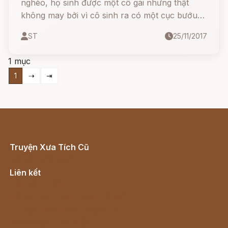
nghèo, họ sinh được một cô gái nhưng thật
không may bởi vì cô sinh ra có một cục bướu
rất lớn ngay trên khuôn mặt. Khi cô càng lớn
ST
25/11/2017
thì cục bướu ấy cũng càng to hơn, bởi vậy nên
nhan sắc cô so sánh ra đều thua chị kém em.
1 mục
1
⇢
⇥
Truyện Xưa Tích Cũ
Cổ tích Việt Nam
Liên kết
Lịch vạn niên
Hà Nội cũ - Món ngon Hà Nội
Truyện kiếm hiệp - Ngôn tình
Download - Tải Miễn Phí