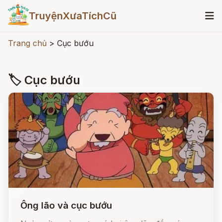
TruyệnXưaTíchCũ
Trang chủ
>
Cục bướu
🏷 Cục bướu
Ông lão và cục bướu