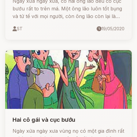
Ngày xửa ngày xưa, có hai ông lão đều có cục
bướu rất to trên má. Một ông lão luôn tốt bụng
và tử tế với mọi người, còn ông lão còn lại là
một người xấu xa luôn đuổi đánh những đứa
ST
19/05/2020
trẻ trêu chọc cục bướu của mình.
Hai cô gái và cục bướu
Ngày xửa ngày xưa vùng nọ có một gia đình rất