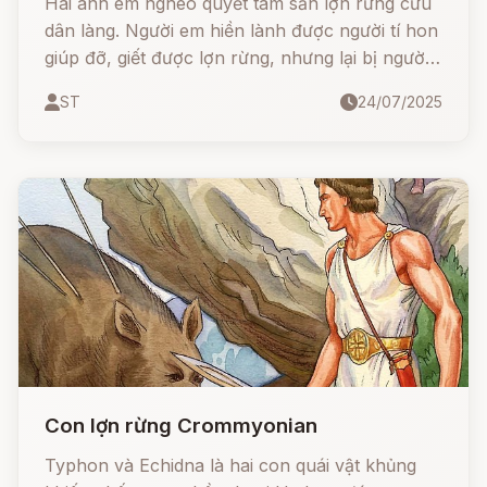
Hai anh em nghèo quyết tâm săn lợn rừng cứu
dân làng. Người em hiền lành được người tí hon
giúp đỡ, giết được lợn rừng, nhưng lại bị người
anh phản bội, giết chết để cướp công. Tưởng
ST
24/07/2025
như tội ác đã bị chôn vùi mãi mãi, thì nhiều năm
sau, một chiếc tù và kỳ lạ lại cất tiếng... hát sự
thật!
Con lợn rừng Crommyonian
Typhon và Echidna là hai con quái vật khủng