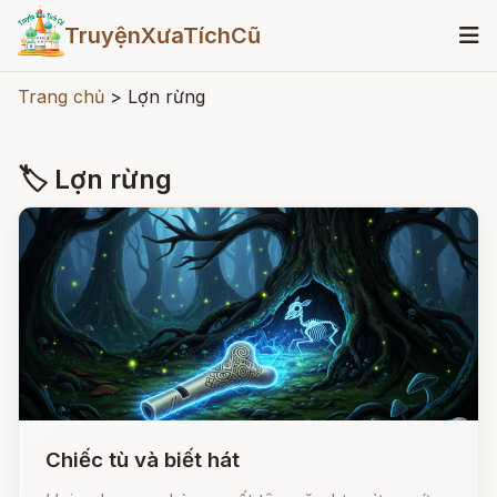
TruyệnXưaTíchCũ
Trang chủ
>
Lợn rừng
🏷 Lợn rừng
Chiếc tù và biết hát