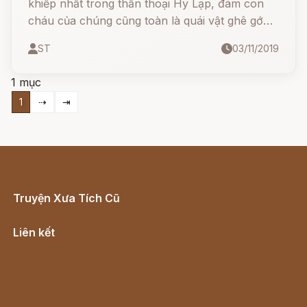
khiếp nhất trong thần thoại Hy Lạp, đám con
cháu của chúng cũng toàn là quái vật ghê gớm.
Cũng giống như Chimera, con lợn hoang xứ
ST
03/11/2019
Crommyon cũng là một đứa con của chúng.
1 mục
1
⇢
⇥
Truyện Xưa Tích Cũ
Cổ tích Việt Nam
Liên kết
Lịch vạn niên
Hà Nội cũ - Món ngon Hà Nội
Truyện kiếm hiệp - Ngôn tình
Download - Tải Miễn Phí