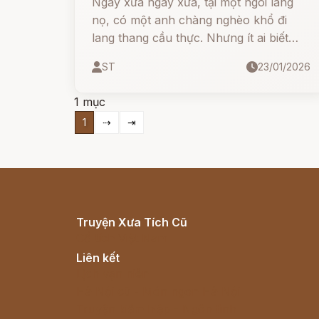
Ngày xửa ngày xưa, tại một ngôi làng
nọ, có một anh chàng nghèo khổ đi
lang thang cầu thực. Nhưng ít ai biết
rằng, một lời thề định mệnh với vị thần
ST
23/01/2026
núi đã thay đổi hoàn toàn cuộc đời và
hình hài của anh ta mãi mãi...
1 mục
1
⇢
⇥
Truyện Xưa Tích Cũ
Cổ tích Việt Nam
Liên kết
Lịch vạn niên
Hà Nội cũ - Món ngon Hà Nội
Truyện kiếm hiệp - Ngôn tình