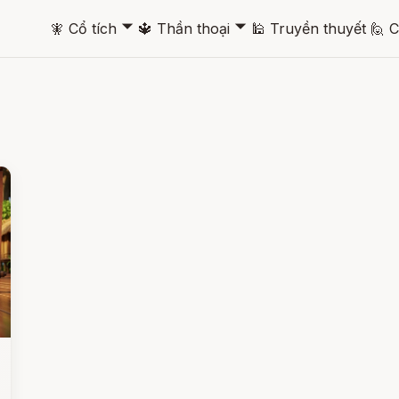
🞃
🞃
🧚
Cổ tích
🔱
Thần thoại
🕌
Truyền thuyết
🙋
C