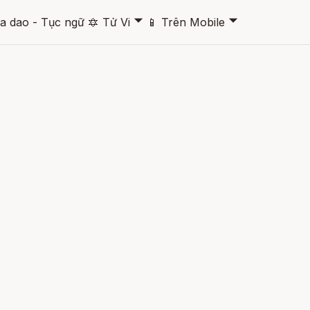
🞃
🞃
a dao - Tục ngữ
🔯
Tử Vi
📱
Trên Mobile