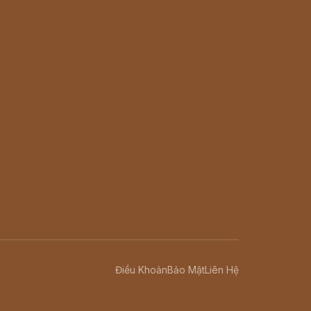
Điều Khoản
Bảo Mật
Liên Hệ