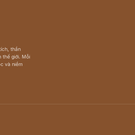
ích, thần
 thế giới. Mỗi
c và niềm