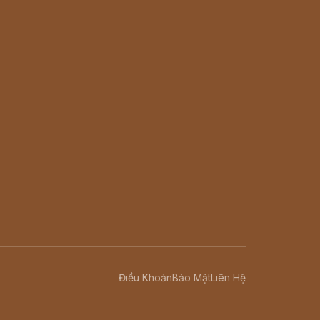
Điều Khoản
Bảo Mật
Liên Hệ