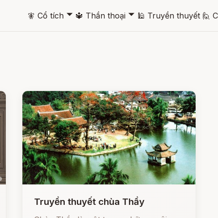
🞃
🞃
🧚
Cổ tích
🔱
Thần thoại
🕌
Truyền thuyết
🙋
C
Truyền thuyết chùa Thầy