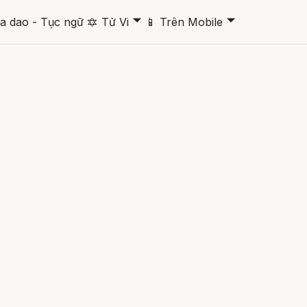
🞃
🞃
a dao - Tục ngữ
🔯
Tử Vi
📱
Trên Mobile