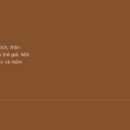
ích, thần
 thế giới. Mỗi
c và niềm