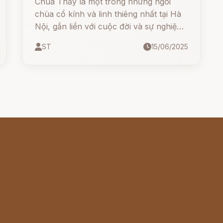
Chùa Thầy là một trong những ngôi
chùa cổ kính và linh thiêng nhất tại Hà
Nội, gắn liền với cuộc đời và sự nghiệp
của Thiền sư Từ Đạo Hạnh – một vị
ST
15/06/2025
chân tu huyền thoại với nhiều công lao
cho nhân dân và Phật giáo Việt Nam.