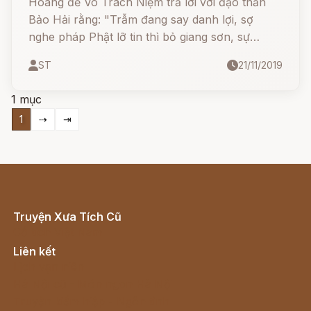
Hoàng đế Vô Trách Niệm trả lời với đạo thần
Bảo Hải rằng: "Trẫm đang say danh lợi, sợ
nghe pháp Phật lỡ tin thì bỏ giang sơn, sự
nghiệp cho ai".
ST
21/11/2019
1 mục
1
⇢
⇥
Truyện Xưa Tích Cũ
Cổ tích Việt Nam
Liên kết
Lịch vạn niên
Hà Nội cũ - Món ngon Hà Nội
Truyện kiếm hiệp - Ngôn tình