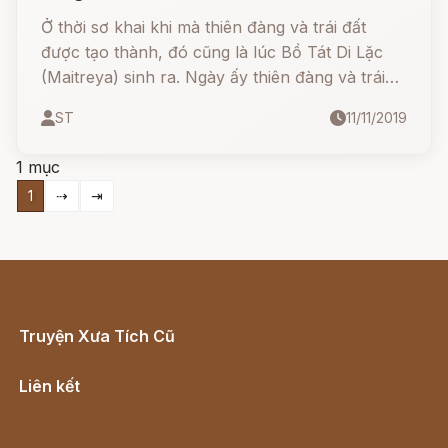
Ở thời sơ khai khi mà thiên đàng và trái đất
được tạo thành, đó cũng là lúc Bồ Tát Di Lặc
(Maitreya) sinh ra. Ngày ấy thiên đàng và trái
đất là một trước khi Maitreya quyết định tách
ST
11/11/2019
chúng ra, ngài đặt thiên đàng phía trên như
một cái nắp lọ và đặt các cột trụ ở bốn góc mặt
1 mục
đất.
1
⇢
⇥
Truyện Xưa Tích Cũ
Cổ tích Việt Nam
Liên kết
Lịch vạn niên
Hà Nội cũ - Món ngon Hà Nội