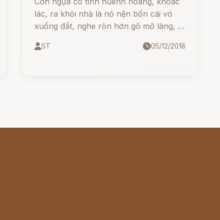
Con ngựa có tính huênh hoang, khoác
lác, ra khỏi nhà là nó nện bốn cái vó
xuống đất, nghe ròn hơn gõ mõ làng, hí
váng cả tai hàng xóm. Một hôm trời
ST
05/12/2018
chưa sáng hẳn, ngựa còn đang ngủ say,
chủ nhà đã ra bắt ngựa cưỡi đi chợ.