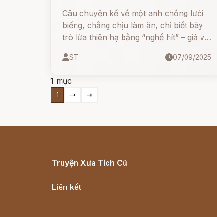
Câu chuyện kể về một anh chồng lười
biếng, chẳng chịu làm ăn, chỉ biết bày
trò lừa thiên hạ bằng “nghề hít” – giả vờ
ngửi hơi để tìm đồ vật. Nhờ sự tình cờ
ST
07/09/2025
và may mắn, anh ta liên tiếp thoát hiểm,
từ việc tìm lợn con, chỉ chỗ tiền vàng,
1 mục
cho đến việc giúp vua tìm lại bảo vật bị
1
⇢
⇥
đánh cắp.
Truyện Xưa Tích Cũ
Cổ tích Việt Nam
Liên kết
Lịch vạn niên
Hà Nội cũ - Món ngon Hà Nội