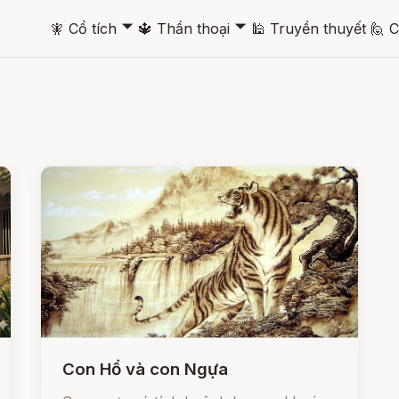
🞃
🞃
🧚
Cổ tích
🔱
Thần thoại
🕌
Truyền thuyết
🙋
C
Con Hổ và con Ngựa