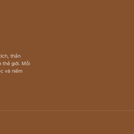
ích, thần
 thế giới. Mỗi
c và niềm