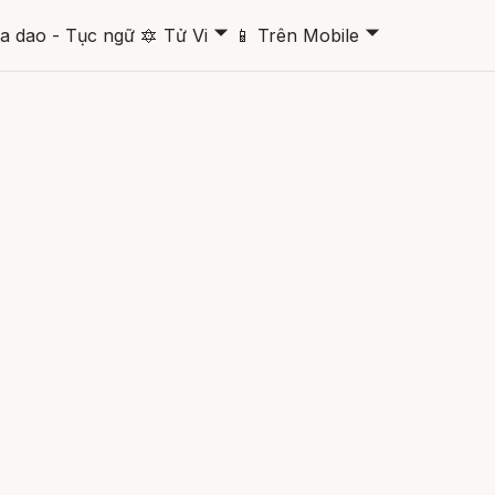
🞃
🞃
a dao - Tục ngữ
🔯
Tử Vi
📱
Trên Mobile