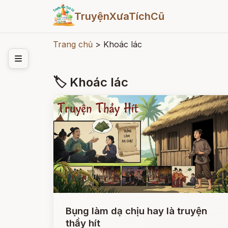
TruyệnXưaTíchCũ
Trang chủ
>
Khoác lác
🏷 Khoác lác
Bụng làm dạ chịu hay là truyện
thầy hít