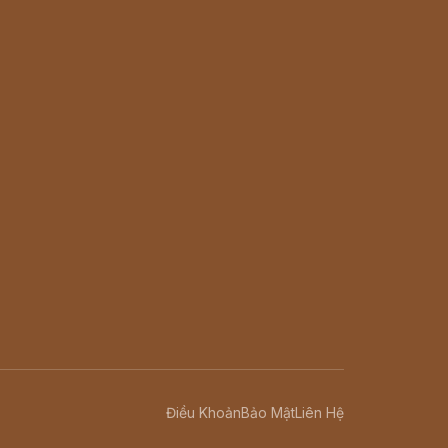
Điều Khoản
Bảo Mật
Liên Hệ