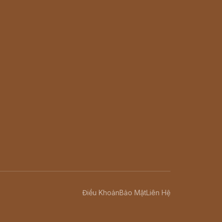
Điều Khoản
Bảo Mật
Liên Hệ