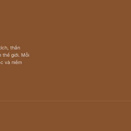
ích, thần
 thế giới. Mỗi
c và niềm