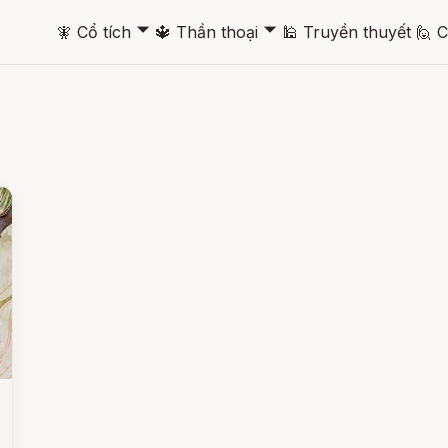
🞃
🞃
🧚
Cổ tích
🔱
Thần thoại
🕌
Truyền thuyết
🙋
C