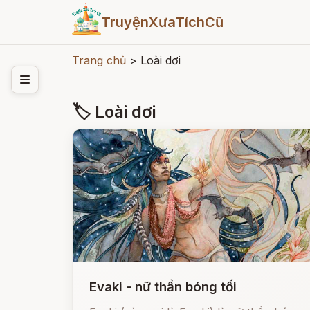
TruyệnXưaTíchCũ
Trang chủ
>
Loài dơi
🏷 Loài dơi
Evaki - nữ thần bóng tối