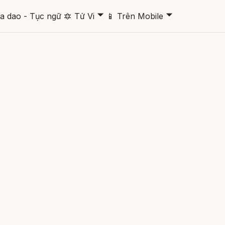
🞃
🞃
a dao - Tục ngữ
🔯
Tử Vi
📱
Trên Mobile