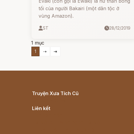
Evaki (còn gọi là Ewaki) là nữ thần bóng
tối của người Bakairi (một dân tộc ở
vùng Amazon).
ST
28/12/2019
1 mục
1
⇢
⇥
Truyện Xưa Tích Cũ
Cổ tích Việt Nam
Liên kết
Lịch vạn niên
Hà Nội cũ - Món ngon Hà Nội
Truyện kiếm hiệp - Ngôn tình