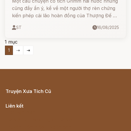
Một câu chuyện cổ tích Grimm hài hước nhưng
cũng đầy ẩn ý, kể về một người thợ rèn chứng
kiến phép cải lão hoàn đồng của Thượng Đế và
Thánh Pétrus. Từ sự tò mò và mong muốn giúp
ST
16/08/2025
bà dì già yếu, anh đã thử làm theo… nhưng kết
quả lại tạo nên thủy tổ của loài khỉ ngày nay
1 mục
1
⇢
⇥
Truyện Xưa Tích Cũ
Cổ tích Việt Nam
Liên kết
Lịch vạn niên
Hà Nội cũ - Món ngon Hà Nội
Truyện kiếm hiệp - Ngôn tình