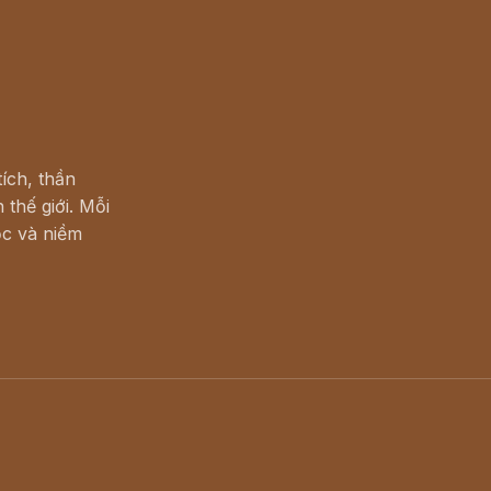
ích, thần
 thế giới. Mỗi
c và niềm