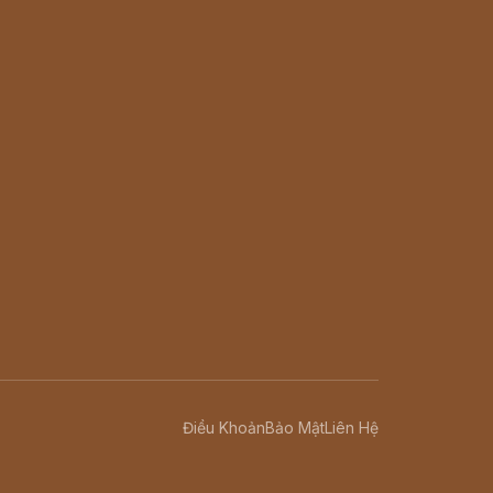
Điều Khoản
Bảo Mật
Liên Hệ