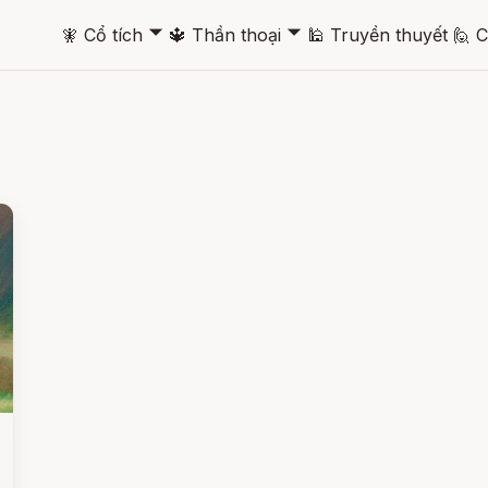
🞃
🞃
🧚
Cổ tích
🔱
Thần thoại
🕌
Truyền thuyết
🙋
C