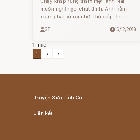
Chạy khắp rừng thấm mệt, anh Nai
muốn nghỉ ngơi chút đỉnh. Anh nằm
xuống bãi cỏ rồi nhờ Thỏ giúp đỡ: –
Chú mày làm ơn nửa giờ nữa đánh thức
ST
16/12/2018
anh dậy nhé!
1 mục
1
⇢
⇥
Truyện Xưa Tích Cũ
Cổ tích Việt Nam
Liên kết
Lịch vạn niên
Hà Nội cũ - Món ngon Hà Nội
Truyện kiếm hiệp - Ngôn tình