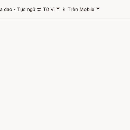
🞃
🞃
a dao - Tục ngữ
🔯
Tử Vi
📱
Trên Mobile