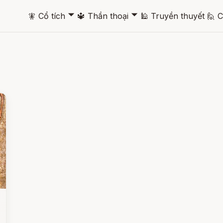
🞃
🞃
🧚
Cổ tích
🔱
Thần thoại
🕌
Truyền thuyết
🙋
C