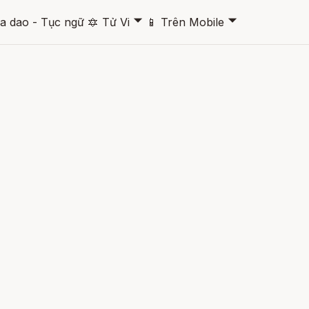
🞃
🞃
a dao - Tục ngữ
🔯
Tử Vi
📱
Trên Mobile