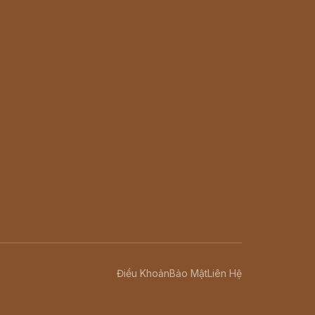
Điều Khoản
Bảo Mật
Liên Hệ