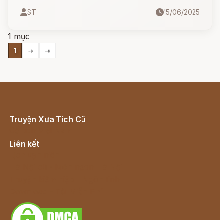
Nhưng cuối cùng, chính họ phải trả giá bằng
ST
15/06/2025
nỗi đau mất con – hai người con khôi ngô được
cho là “phúc trời ban” thực chất lại là hai con
1 mục
quỷ đầu thai đến để phá của phi nghĩa.
1
⇢
⇥
Truyện Xưa Tích Cũ
Cổ tích Việt Nam
Liên kết
Lịch vạn niên
Hà Nội cũ - Món ngon Hà Nội
Truyện kiếm hiệp - Ngôn tình
Download - Tải Miễn Phí