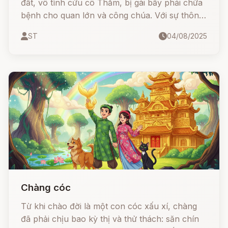
đất, vô tình cứu cô Thắm, bị gài bẫy phải chữa
bệnh cho quan lớn và công chúa. Với sự thông
minh, hóm hỉnh và tình cảm chân thành, Tâm
ST
04/08/2025
không chỉ vượt qua thử thách mà còn giành lại
được tình yêu.
Chàng cóc
Từ khi chào đời là một con cóc xấu xí, chàng
đã phải chịu bao kỳ thị và thử thách: săn chín