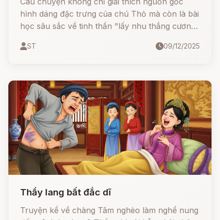
Câu chuyện không chỉ giải thích nguồn gốc
hình dáng đặc trưng của chú Thỏ mà còn là bài
học sâu sắc về tinh thần "lấy nhu thắng cương"
và sự khéo léo của người dân Việt trước kẻ bạo
ST
09/12/2025
tàn. Trí tuệ của Thỏ - đại diện cho sự thông
minh dân gian - đã giúp muôn loài thoát khỏi
hiểm họa Cọp và Heo Rừng
Thầy lang bất đắc dĩ
Truyện kể về chàng Tâm nghèo làm nghề nung