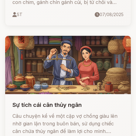
con chim, gánh chín gánh củi, bị từ chối và
mưu hại. Nhưng nhờ lòng dũng cảm, nhân hậu,
ST
07/08/2025
cùng sự giúp đỡ của những con vật được
chàng cứu sống – chó, mèo, trăn – chàng
không những vượt qua mọi thử thách mà còn
có được tình yêu, hạnh phúc và một phép màu
thần kỳ: đuôi cá vàng ước gì được nấy.
Sự tích cái cân thủy ngân
Câu chuyện kể về một cặp vợ chồng giàu lên
nhờ gian lận trong buôn bán, sử dụng chiếc
cân chứa thủy ngân để làm lợi cho mình.