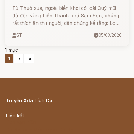
Từ Thuở xưa, ngoài biển khơi có loài Quỷ mũi
đỏ đến vùng biển Thành phố Sầm Sơn, chúng
rất thích ăn thịt người; dân chúng kể rằng: Loài
Quỷ này mình tròn trùng trục, mõm dài vêu
ST
05/03/2020
vao, răng nhọn hoắt, miệng đỏ lòm; dân chài ra
khơi đánh cá thường bị chúng ăn tươi nuốt
1 mục
sống...
1
⇢
⇥
Truyện Xưa Tích Cũ
Cổ tích Việt Nam
Liên kết
Lịch vạn niên
Hà Nội cũ - Món ngon Hà Nội