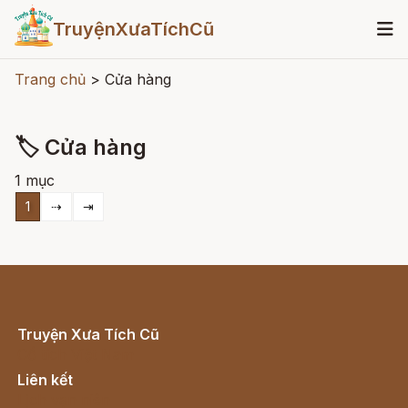
TruyệnXưaTíchCũ
Trang chủ
>
Cửa hàng
🏷 Cửa hàng
1 mục
1
⇢
⇥
Truyện Xưa Tích Cũ
Cổ tích Việt Nam
Liên kết
Lịch vạn niên