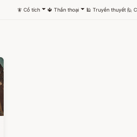
🞃
🞃
🧚
Cổ tích
🔱
Thần thoại
🕌
Truyền thuyết
🙋
C