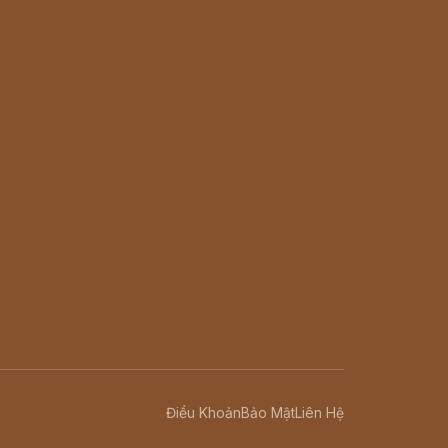
Điều Khoản
Bảo Mật
Liên Hệ