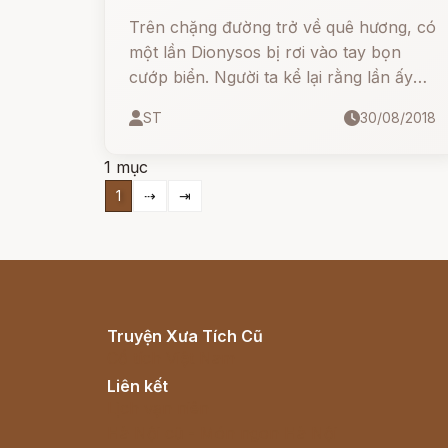
Trên chặng đường trở về quê hương, có
một lần Dionysos bị rơi vào tay bọn
cướp biển. Người ta kể lại rằng lần ấy
Dionysos xuống một con thuyền để từ
ST
30/08/2018
đất Tiểu Á đi về đảo Naxos. Nhưng thủy
thủ trên thuyền toàn là lũ cướp biển đã
1 mục
bắt Dionysos.
1
⇢
⇥
Truyện Xưa Tích Cũ
Cổ tích Việt Nam
Liên kết
Lịch vạn niên
Hà Nội cũ - Món ngon Hà Nội