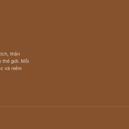
ích, thần
 thế giới. Mỗi
c và niềm