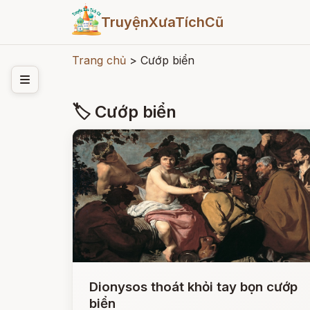
TruyệnXưaTíchCũ
Trang chủ
>
Cướp biển
🏷 Cướp biển
Dionysos thoát khỏi tay bọn cướp
biển