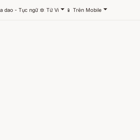
🞃
🞃
a dao - Tục ngữ
🔯
Tử Vi
📱
Trên Mobile