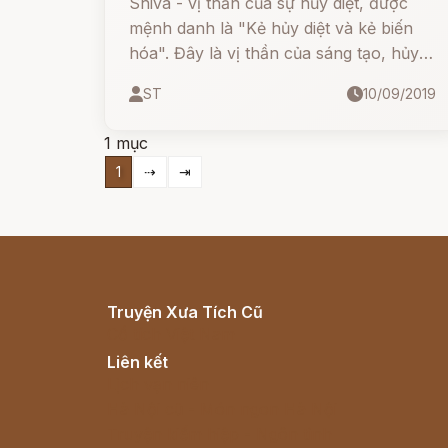
Shiva - vị thần của sự hủy diệt, được
mệnh danh là "Kẻ hủy diệt và kẻ biến
hóa". Đây là vị thần của sáng tạo, hủy
diệt, tái sinh, nghệ thuật, thiền định,
ST
10/09/2019
yoga và moksha. Shiva có thể là vị thần
tử tế và che chở nhưng cũng là vị thần
1 mục
đáng sợ, có mặt ở các chiến trường và
1
⇢
⇥
giàn hỏa táng.
Truyện Xưa Tích Cũ
Cổ tích Việt Nam
Liên kết
Lịch vạn niên
Hà Nội cũ - Món ngon Hà Nội
Truyện kiếm hiệp - Ngôn tình