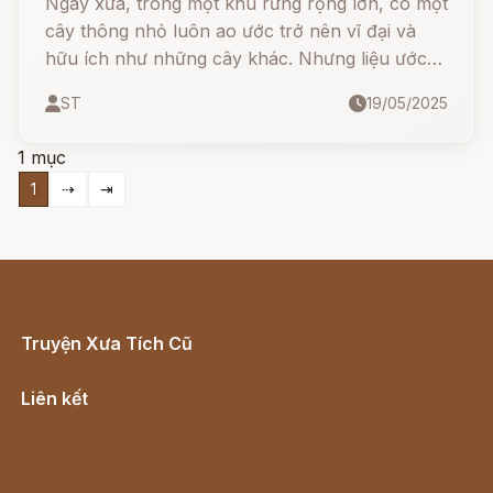
Ngày xưa, trong một khu rừng rộng lớn, có một
cây thông nhỏ luôn ao ước trở nên vĩ đại và
hữu ích như những cây khác. Nhưng liệu ước
mơ vội vã ấy có mang đến hạnh phúc? Hãy
ST
19/05/2025
cùng lắng nghe câu chuyện đầy cảm động của
cây thông – một bài học quý giá về giá trị của
1 mục
hiện tại.
1
⇢
⇥
Truyện Xưa Tích Cũ
Cổ tích Việt Nam
Liên kết
Lịch vạn niên
Hà Nội cũ - Món ngon Hà Nội
Truyện kiếm hiệp - Ngôn tình