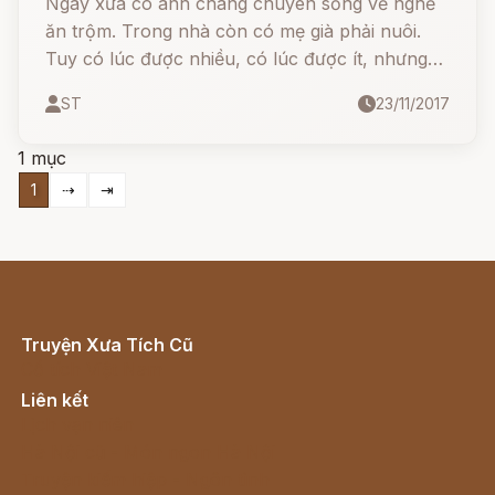
Ngày xưa có anh chàng chuyên sống về nghề
ăn trộm. Trong nhà còn có mẹ già phải nuôi.
Tuy có lúc được nhiều, có lúc được ít, nhưng
trong nhà không bao giờ có của để dành. Hai
ST
23/11/2017
mẹ con chàng thường phải chịu bữa ăn, bữa
nhịn.
1 mục
1
⇢
⇥
Truyện Xưa Tích Cũ
Cổ tích Việt Nam
Liên kết
Lịch vạn niên
Hà Nội cũ - Món ngon Hà Nội
Truyện kiếm hiệp - Ngôn tình