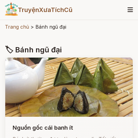
TruyệnXưaTíchCũ
Trang chủ
>
Bánh ngũ đại
🏷 Bánh ngũ đại
Nguồn gốc cái banh ít