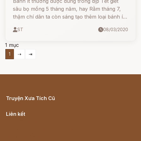
Bánh ít thường được dùng trong dịp Tết giết
sâu bọ mồng 5 tháng năm, hay Rằm tháng 7,
thậm chí dân ta còn sáng tạo thêm loại bánh ít
tròn nhỏ như quả táo, nhuộm đủ 5 màu (bánh
ST
08/03/2020
ngũ đại) để cúng tổ tiên.
1 mục
1
⇢
⇥
Truyện Xưa Tích Cũ
Cổ tích Việt Nam
Liên kết
Lịch vạn niên
Hà Nội cũ - Món ngon Hà Nội
Truyện kiếm hiệp - Ngôn tình