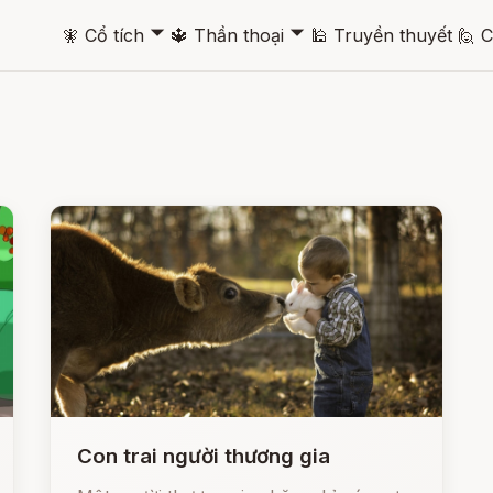
🞃
🞃
🧚
Cổ tích
🔱
Thần thoại
🕌
Truyền thuyết
🙋
C
Con trai người thương gia