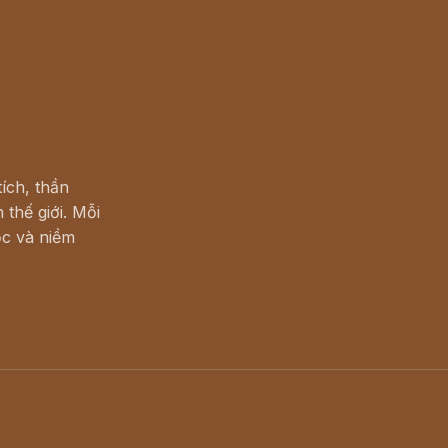
ích, thần
 thế giới. Mỗi
c và niềm