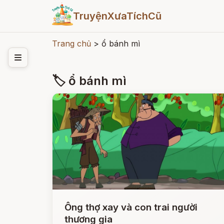
TruyệnXưaTíchCũ
Trang chủ
>
ổ bánh mì
🏷 ổ bánh mì
Ông thợ xay và con trai người
thương gia