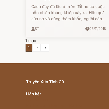
Cách đây đã lâu ở miền đất nọ có cuộc
hỗn chiến khủng khiếp xảy ra. Hậu quả
của nó vô cùng thảm khốc, người dân
không có gì để ăn, người chết, đói ăn
ST
06/11/2018
nhiều vô kể.
1 mục
1
⇢
⇥
Truyện Xưa Tích Cũ
Cổ tích Việt Nam
Liên kết
Lịch vạn niên
Hà Nội cũ - Món ngon Hà Nội