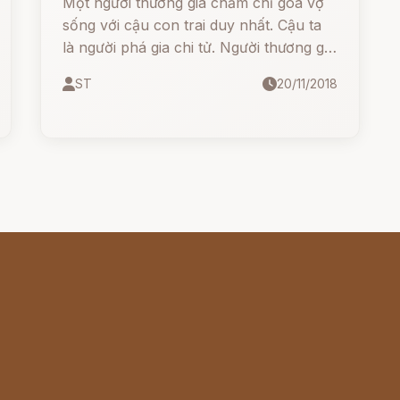
Một người thương gia chăm chỉ góa vợ
sống với cậu con trai duy nhất. Cậu ta
là người phá gia chi tử. Người thương gia
bận bịu suốt ngày với công việc.
ST
20/11/2018