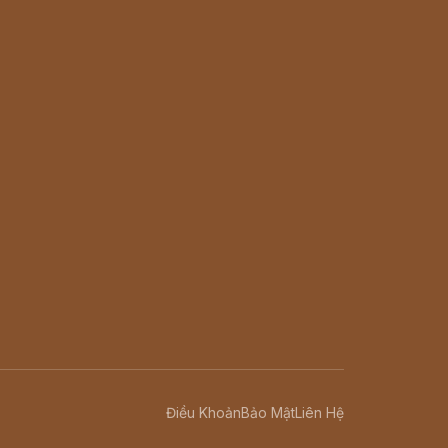
Điều Khoản
Bảo Mật
Liên Hệ