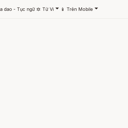
🞃
🞃
a dao - Tục ngữ
🔯
Tử Vi
📱
Trên Mobile