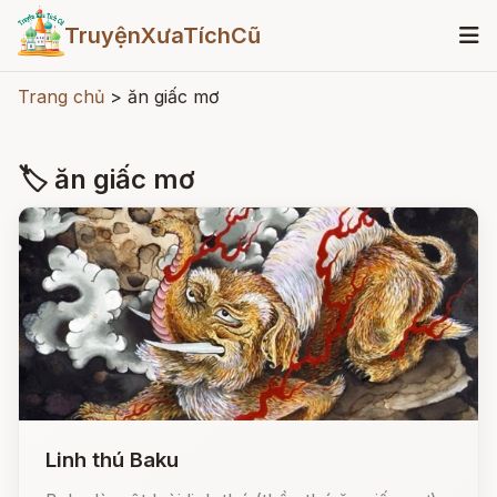
TruyệnXưaTíchCũ
Trang chủ
>
ăn giấc mơ
🏷 ăn giấc mơ
Linh thú Baku