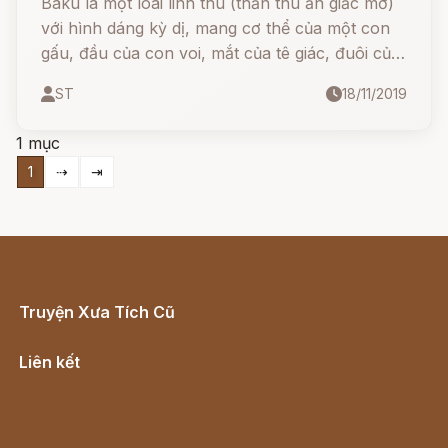
Baku là một loài linh thú (thần thú ăn giấc mơ)
với hình dáng kỳ dị, mang cơ thể của một con
gấu, đầu của con voi, mắt của tê giác, đuôi của
con bò và chân của con hổ.
ST
18/11/2019
1 mục
1
⇢
⇥
Truyện Xưa Tích Cũ
Cổ tích Việt Nam
Liên kết
Lịch vạn niên
Hà Nội cũ - Món ngon Hà Nội
Truyện kiếm hiệp - Ngôn tình