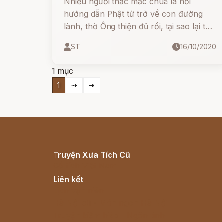
Nhiều người thắc mắc chùa là nơi
hướng dẫn Phật tử trở về con đường
lành, thờ Ông thiện đủ rồi, tại sao lại thờ
Ông ác?
ST
16/10/2020
1 mục
1
⇢
⇥
Truyện Xưa Tích Cũ
Cổ tích Việt Nam
Liên kết
Lịch vạn niên
Hà Nội cũ - Món ngon Hà Nội
Truyện kiếm hiệp - Ngôn tình