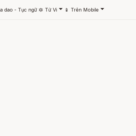
🞃
🞃
a dao - Tục ngữ
🔯
Tử Vi
📱
Trên Mobile