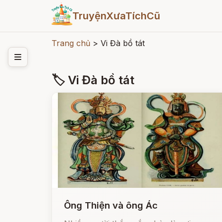
TruyệnXưaTíchCũ
Trang chủ
>
Vi Đà bồ tát
🏷 Vi Đà bồ tát
Ông Thiện và ông Ác