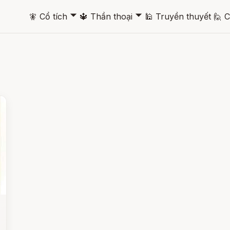
🞃
🞃
🧚
Cổ tích
🔱
Thần thoại
🕌
Truyền thuyết
🙋
C