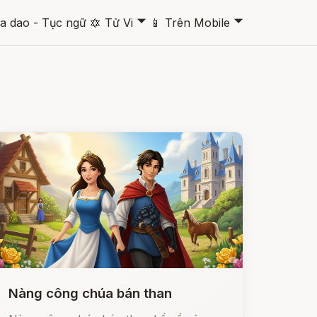
🞃
🞃
a dao - Tục ngữ
🔯
Tử Vi
📱
Trên Mobile
Nàng công chúa bán than