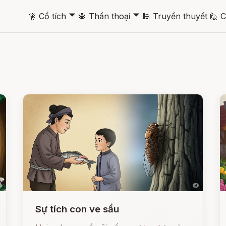
🞃
🞃
🧚
Cổ tích
🔱
Thần thoại
🕌
Truyền thuyết
🙋
C
Sự tích con ve sầu