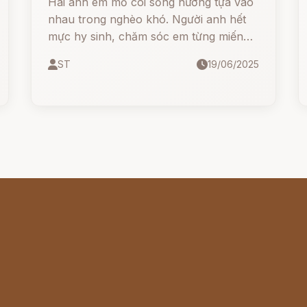
Hai anh em mồ côi sống nương tựa vào
nhau trong nghèo khó. Người anh hết
mực hy sinh, chăm sóc em từng miếng
ăn giấc ngủ. Nhưng sự hiểu lầm nhỏ đã
ST
19/06/2025
dẫn đến một bi kịch không thể cứu
vãn...