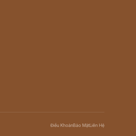
Điều Khoản
Bảo Mật
Liên Hệ