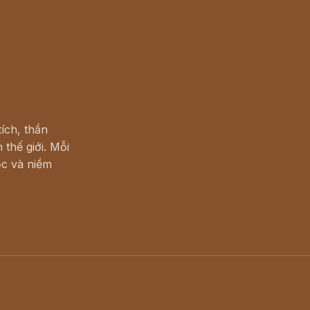
ích, thần
 thế giới. Mỗi
c và niềm