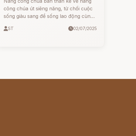
Nàng công chúa bán than kể về nàng
công chúa út siêng năng, từ chối cuộc
sống giàu sang để sống lao động cùng
chàng đốt than hiền lành. Bị vua cha
ST
02/07/2025
đuổi khỏi cung, nàng vẫn không nản
chí, dùng chính đôi tay và trái tim chăm
chỉ để gây dựng cơ nghiệp, chữa lành
cho ngựa mù, phát hiện ra mỏ vàng và
dựng nên tòa nhà lộng lẫy hơn cả cung
điện.