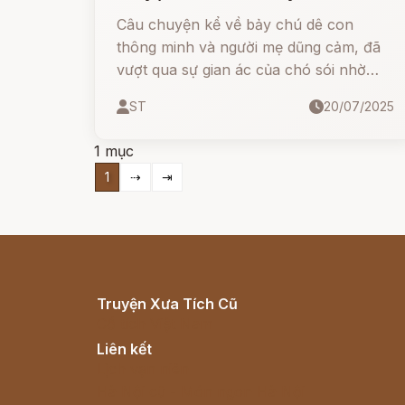
Bé Trước Giờ Ngủ
Câu chuyện kể về bảy chú dê con
thông minh và người mẹ dũng cảm, đã
vượt qua sự gian ác của chó sói nhờ
tình yêu thương và lòng quả cảm.
ST
20/07/2025
1 mục
1
⇢
⇥
Truyện Xưa Tích Cũ
Cổ tích Việt Nam
Liên kết
Lịch vạn niên
Hà Nội cũ - Món ngon Hà Nội