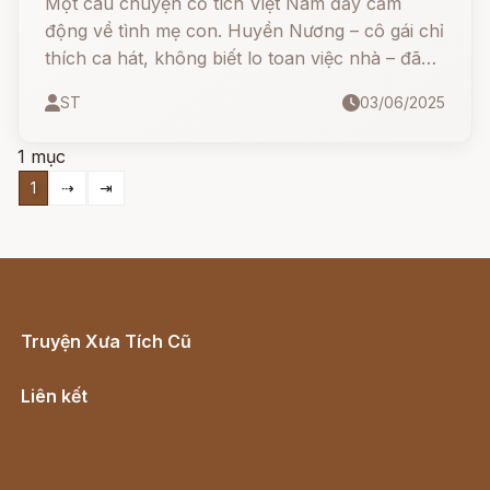
Một câu chuyện cổ tích Việt Nam đầy cảm
động về tình mẹ con. Huyền Nương – cô gái chỉ
thích ca hát, không biết lo toan việc nhà – đã
vô tình khiến mẹ buột miệng nói lời oán trách.
ST
03/06/2025
Từ đó, bi kịch xảy ra và một loài trái cây thơm
ngon kỳ lạ được ra đời – chính là trái thơm (trái
1 mục
dứa) mà chúng ta ăn ngày nay.
1
⇢
⇥
Truyện Xưa Tích Cũ
Cổ tích Việt Nam
Liên kết
Lịch vạn niên
Hà Nội cũ - Món ngon Hà Nội
Truyện kiếm hiệp - Ngôn tình