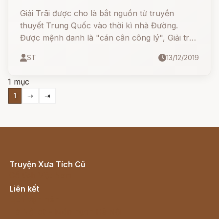
Giải Trãi được cho là bắt nguồn từ truyền
thuyết Trung Quốc vào thời kì nhà Đường.
Được mệnh danh là "cán cân công lý", Giải trãi
có hình dáng như một loài dã thú kết hợp giữa
ST
13/12/2019
dê và kỳ lân đến từ rừng già cũng có 1 số phiên
bản mô tả nó khá giống kỳ lân và rồng.
1 mục
1
⇢
⇥
Truyện Xưa Tích Cũ
Cổ tích Việt Nam
Liên kết
Lịch vạn niên
Hà Nội cũ - Món ngon Hà Nội