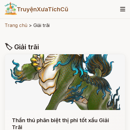
TruyệnXưaTíchCũ
Trang chủ
>
Giải trãi
🏷 Giải trãi
Thần thú phân biệt thị phi tốt xấu Giải
Trãi