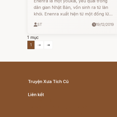
Enenra là một youkai, yêu quái trong
dân gian Nhật Bản, vốn sinh ra từ làn
khói. Enenra xuất hiện từ một đống lửa
đang cháy và khi xuất hiện sẽ là hình
ST
19/12/2019
dáng con người.
1 mục
1
⇢
⇥
Truyện Xưa Tích Cũ
Cổ tích Việt Nam
Liên kết
Lịch vạn niên
Hà Nội cũ - Món ngon Hà Nội
Truyện kiếm hiệp - Ngôn tình