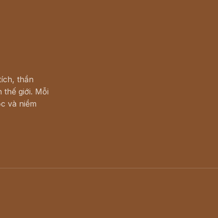
ích, thần
 thế giới. Mỗi
c và niềm