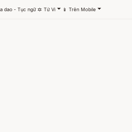
🞃
🞃
a dao - Tục ngữ
🔯
Tử Vi
📱
Trên Mobile