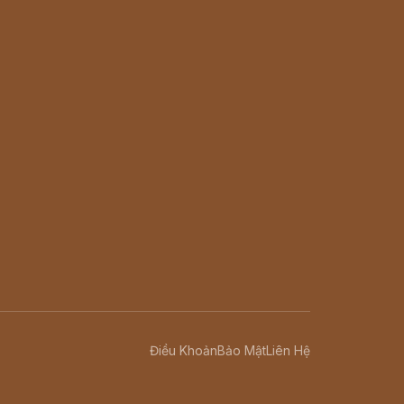
Điều Khoản
Bảo Mật
Liên Hệ