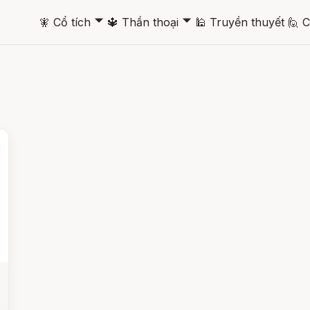
🞃
🞃
🧚
Cổ tích
🔱
Thần thoại
🕌
Truyền thuyết
🙋
C