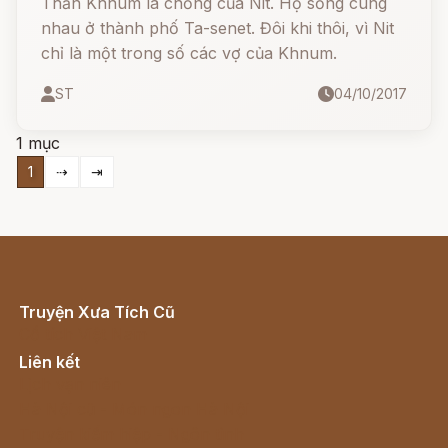
Thần Khnum là chồng của Nit. Họ sống cùng
nhau ở thành phố Ta-senet. Đôi khi thôi, vì Nit
chỉ là một trong số các vợ của Khnum.
ST
04/10/2017
1 mục
1
⇢
⇥
Truyện Xưa Tích Cũ
Cổ tích Việt Nam
Liên kết
Lịch vạn niên
Hà Nội cũ - Món ngon Hà Nội
Truyện kiếm hiệp - Ngôn tình