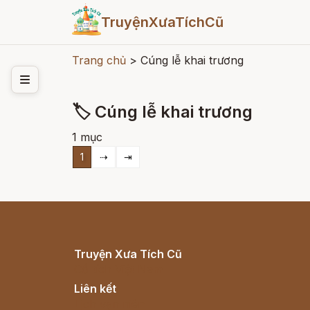
TruyệnXưaTíchCũ
Trang chủ
>
Cúng lễ khai trương
🏷 Cúng lễ khai trương
1 mục
1
⇢
⇥
Truyện Xưa Tích Cũ
Cổ tích Việt Nam
Liên kết
Lịch vạn niên