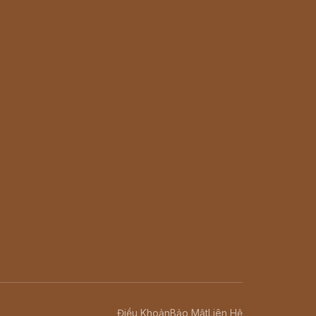
Điều Khoản
Bảo Mật
Liên Hệ