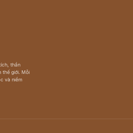
ích, thần
 thế giới. Mỗi
c và niềm