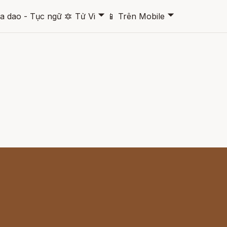
🞃
🞃
a dao - Tục ngữ
🔯
Tử Vi
📱
Trên Mobile