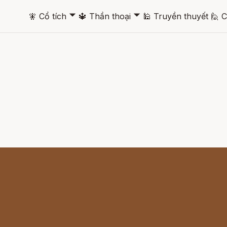
🞃
🞃
🧚
Cổ tích
🔱
Thần thoại
🕌
Truyền thuyết
🙋
C