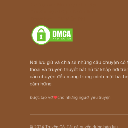
Hà Nội cũ - Món ngon Hà Nội
Truyện kiếm hiệp - Ngôn tình
Download - Tải Miễn Phí
Nơi lưu giữ và chia sẻ những câu chuyện cổ t
thoại và truyền thuyết bất hủ từ khắp nơi trên
câu chuyện đều mang trong mình một bài họ
cảm hứng.
Được tạo với
cho những người yêu truyện
© 2024 Truyện Cổ. Tất cả quyền được bảo lưu.