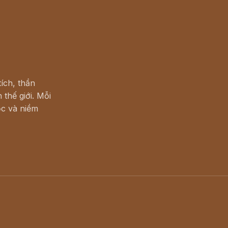
ích, thần
 thế giới. Mỗi
c và niềm