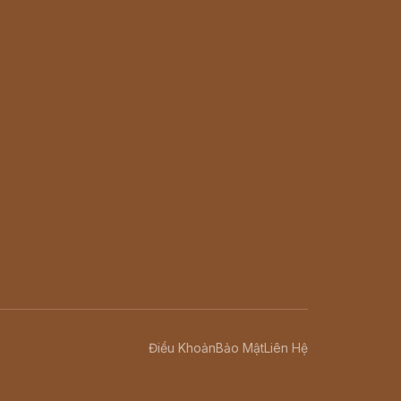
Điều Khoản
Bảo Mật
Liên Hệ