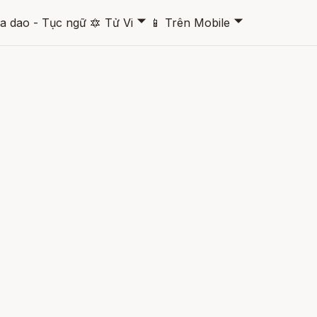
🞃
🞃
a dao - Tục ngữ
🔯
Tử Vi
📱
Trên Mobile