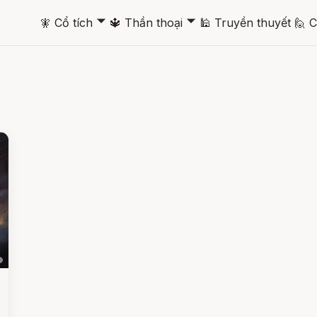
🞃
🞃
🧚
Cổ tích
🔱
Thần thoại
🕌
Truyền thuyết
🙋
C