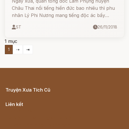
Ngày xưa, quan tổng đốc Lâm Phụng huyện
Châu Thai nổi tiếng hiền đức bao nhiêu thì phu
nhân Lý Phi Nương mang tiếng độc ác bấy
nhiêu.
ST
26/11/2018
1 mục
1
⇢
⇥
Truyện Xưa Tích Cũ
Cổ tích Việt Nam
Liên kết
Lịch vạn niên
Hà Nội cũ - Món ngon Hà Nội
Truyện kiếm hiệp - Ngôn tình