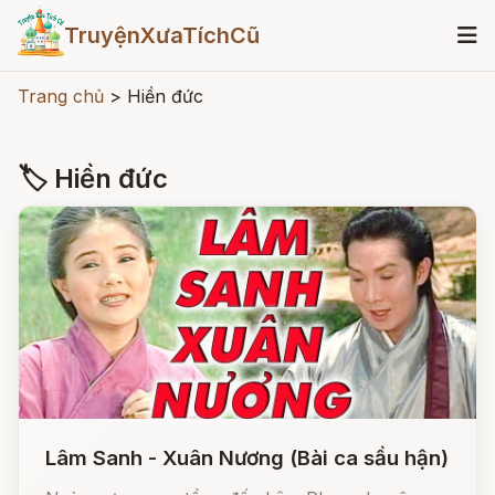
TruyệnXưaTíchCũ
Trang chủ
>
Hiền đức
🏷 Hiền đức
Lâm Sanh - Xuân Nương (Bài ca sầu hận)