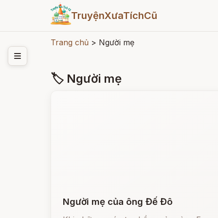
TruyệnXưaTíchCũ
Trang chủ
>
Người mẹ
🏷 Người mẹ
Người mẹ của ông Đế Đô