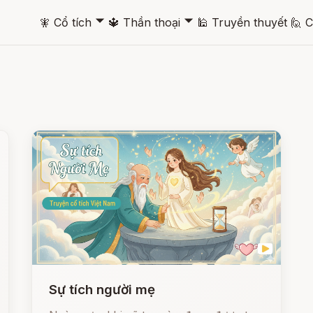
🞃
🞃
🧚
Cổ tích
🔱
Thần thoại
🕌
Truyền thuyết
🙋
C
Sự tích người mẹ