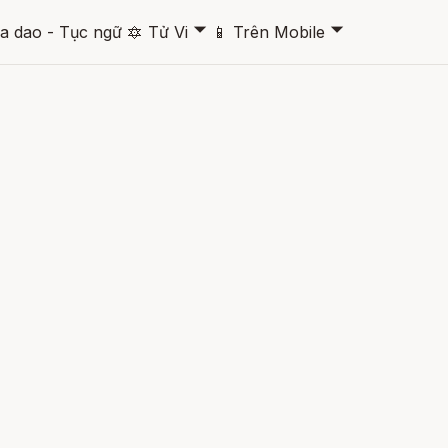
🞃
🞃
a dao - Tục ngữ
🔯
Tử Vi
📱
Trên Mobile