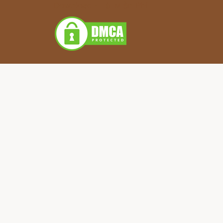
Download - Tải Miễn Phí
Nơi lưu giữ và chia sẻ những câu chuyện cổ t
thoại và truyền thuyết bất hủ từ khắp nơi trên
câu chuyện đều mang trong mình một bài họ
cảm hứng.
Được tạo với
cho những người yêu truyện
© 2024 Truyện Cổ. Tất cả quyền được bảo lưu.