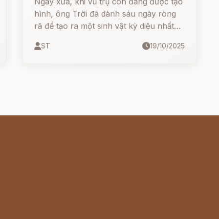
Ngày xưa, khi vũ trụ còn đang được tạo
hình, ông Trời đã dành sáu ngày ròng
rã để tạo ra một sinh vật kỳ diệu nhất
trong mọi tạo vật của mình - đó chính
ST
19/10/2025
là Người Mẹ. Một sinh vật có trái tim ấm
áp, đôi tay dịu dàng, và những giọt
nước mắt chứa đựng cả tình yêu, nỗi
đau, niềm hạnh phúc và sự hi sinh.